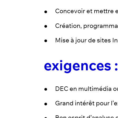
Concevoir et mettre e
Création, programmat
Mise à jour de sites I
exigences :
DEC en multimédia ou
Grand intérêt pour l’e
Bon esprit d’analys