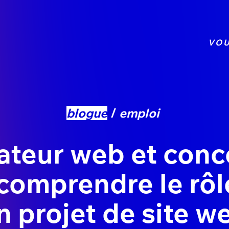
VOU
blogue
emploi
ateur web et con
 comprendre le rôl
n projet de site w