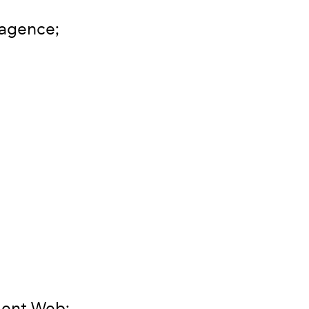
’agence;
ment Web;