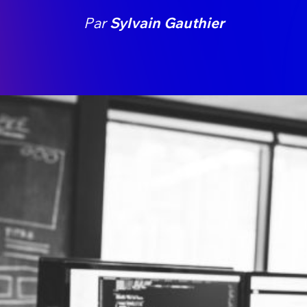
Par
Sylvain Gauthier