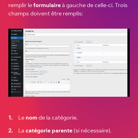
remplir le
formulaire
à gauche de celle-ci. Trois
champs doivent être remplis:
Le
nom
de la catégorie.
La
catégorie parente
(si nécessaire).