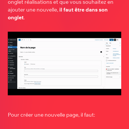
onglet réalisations et que vous souhaitez en
ajouter une nouvelle,
il faut être dans son
onglet
.
Pour créer une nouvelle page, il faut: