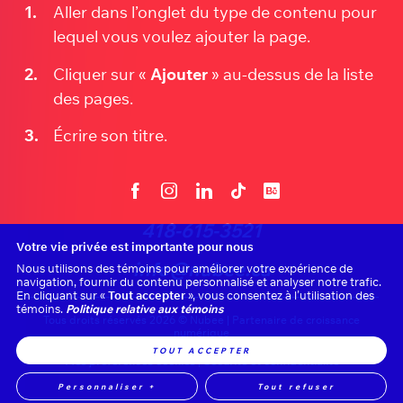
Aller dans l’onglet du type de contenu pour
lequel vous voulez ajouter la page.
Cliquer sur «
Ajouter
» au-dessus de la liste
des pages.
Écrire son titre.
418-615-3521
Votre vie privée est importante pour nous
info@nubee.ca
Nous utilisons des témoins pour améliorer votre expérience de
navigation, fournir du contenu personnalisé et analyser notre trafic.
En cliquant sur «
Tout accepter
», vous consentez à l’utilisation des
témoins.
Politique relative aux témoins
Tous droits réservés 2026 © Nubee | Partenaire de croissance
numérique
TOUT ACCEPTER
Mes préférences cookies
|
Sécurité et confidentialité
Personnaliser
+
Tout refuser