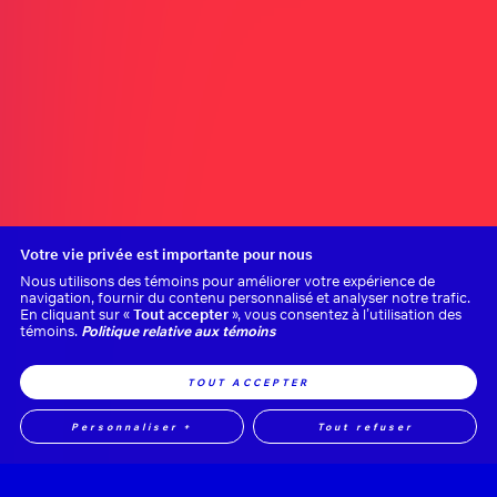
Nom complet
*
Nom de la compagnie
Courriel
*
Téléphone
Votre vie privée est importante pour nous
Écrivez votre message
*
Nous utilisons des témoins pour améliorer votre expérience de
navigation, fournir du contenu personnalisé et analyser notre trafic.
En cliquant sur «
Tout accepter
», vous consentez à l’utilisation des
témoins.
Politique relative aux témoins
ENVOYER
TOUT ACCEPTER
Personnaliser
+
Tout refuser
Personnalisez vos préférences pour les témoins