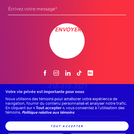
Écrivez votre message
*
ENVOYER
418-615-3521
Votre vie privée est importante pour nous
info@nubee.ca
Nous utilisons des témoins pour améliorer votre expérience de
navigation, fournir du contenu personnalisé et analyser notre trafic.
En cliquant sur «
Tout accepter
», vous consentez à l’utilisation des
témoins.
Politique relative aux témoins
Tous droits réservés 2026 © Nubee | Partenaire de croissance
numérique
TOUT ACCEPTER
Mes préférences cookies
|
Sécurité et confidentialité