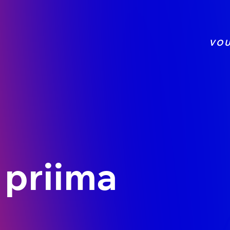
VOU
 priima