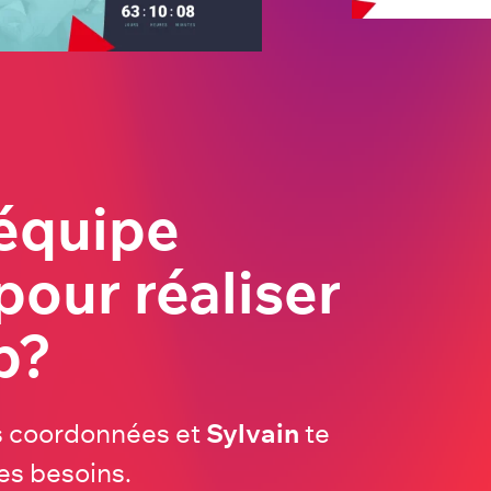
 équipe
pour réaliser
b?
es coordonnées et
Sylvain
te
es besoins.