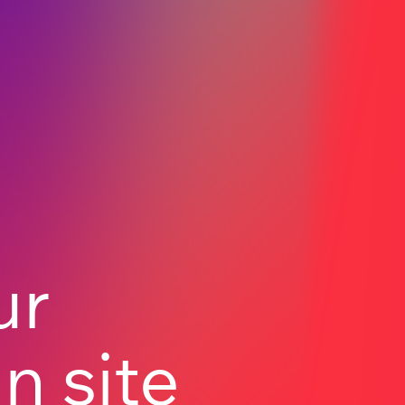
ur
n site