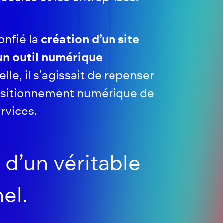
onfié la
création d’un site
un outil numérique
le, il s’agissait de repenser
 positionnement numérique de
ervices.
t d’un véritable
el.