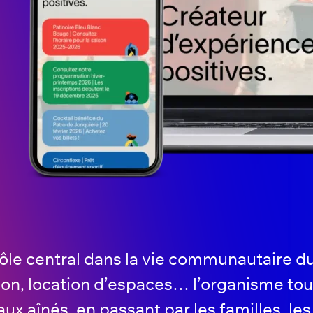
rôle central dans la vie communautaire 
ation, location d’espaces… l’organisme t
ux aînés, en passant par les familles, les