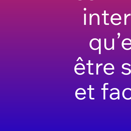
inte
qu’e
être s
et fa