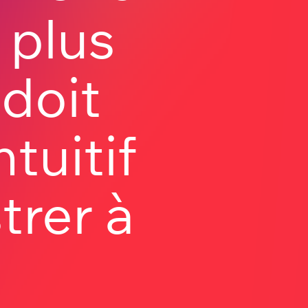
 plus
 doit
ntuitif
trer à