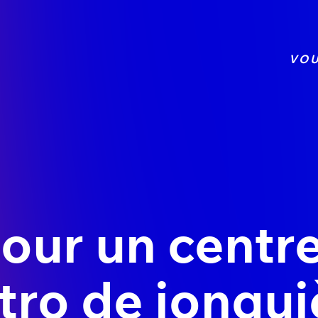
VOU
pour un centr
patro de jonqu