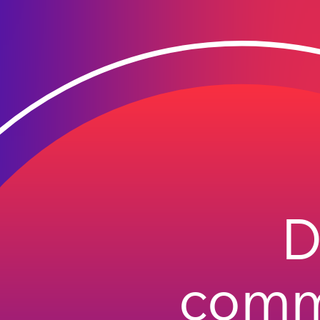
D
commu