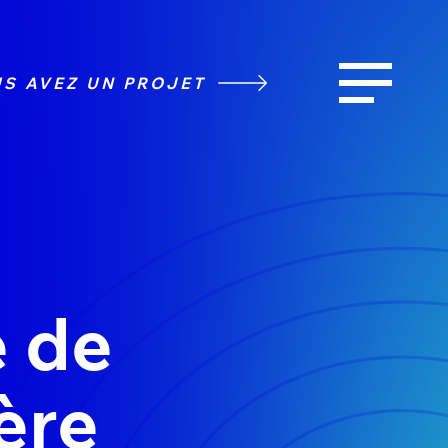
S AVEZ UN PROJET
e de
ière