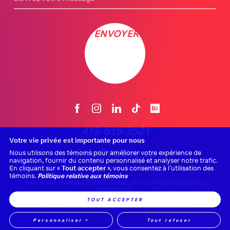
ENVOYER
418-615-3521
Votre vie privée est importante pour nous
info@nubee.ca
Nous utilisons des témoins pour améliorer votre expérience de
navigation, fournir du contenu personnalisé et analyser notre trafic.
En cliquant sur «
Tout accepter
», vous consentez à l’utilisation des
témoins.
Politique relative aux témoins
Tous droits réservés 2026 © Nubee | Partenaire de croissance
numérique
TOUT ACCEPTER
Mes préférences cookies
|
Sécurité et confidentialité
Personnaliser
+
Tout refuser