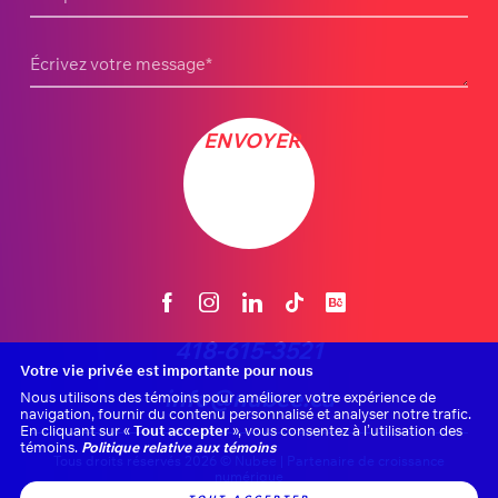
Écrivez votre message
*
ENVOYER
418-615-3521
Votre vie privée est importante pour nous
info@nubee.ca
Nous utilisons des témoins pour améliorer votre expérience de
navigation, fournir du contenu personnalisé et analyser notre trafic.
En cliquant sur «
Tout accepter
», vous consentez à l’utilisation des
témoins.
Politique relative aux témoins
Tous droits réservés 2026 © Nubee | Partenaire de croissance
numérique