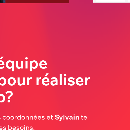
 équipe
pour réaliser
b?
es coordonnées et
Sylvain
te
es besoins.