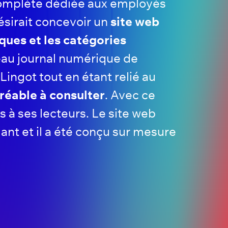
 complète dédiée aux employés
désirait concevoir un
site web
ques et les catégories
eau journal numérique de
ingot tout en étant relié au
gréable à consulter
. Avec ce
s à ses lecteurs. Le site web
t et il a été conçu sur mesure