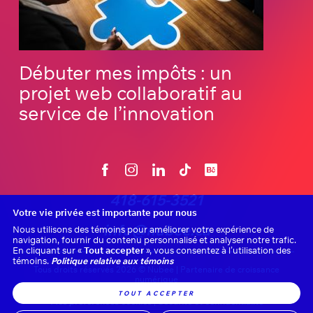
Débuter mes impôts : un
projet web collaboratif au
service de l’innovation
418-615-3521
Votre vie privée est importante pour nous
info@nubee.ca
Nous utilisons des témoins pour améliorer votre expérience de
navigation, fournir du contenu personnalisé et analyser notre trafic.
En cliquant sur «
Tout accepter
», vous consentez à l’utilisation des
témoins.
Politique relative aux témoins
Tous droits réservés 2026 © Nubee | Partenaire de croissance
numérique
TOUT ACCEPTER
Mes préférences cookies
|
Sécurité et confidentialité