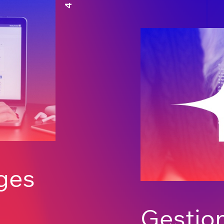
ges
Gestio