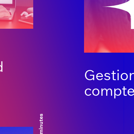
d
Gestio
comptes
4 minutes