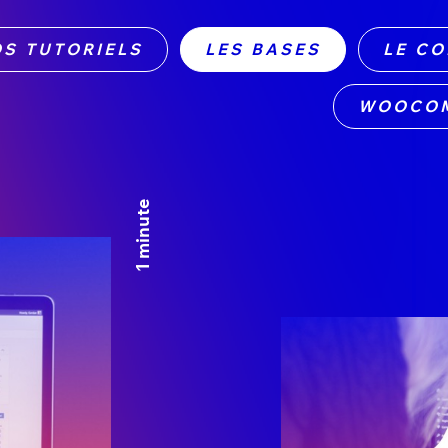
S TUTORIELS
LES BASES
LE C
WOOCO
1 minute